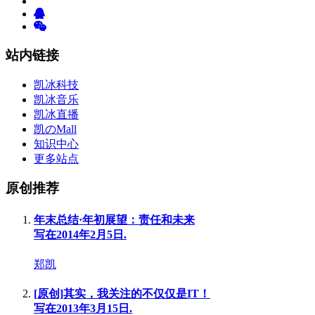
站内链接
凯冰科技
凯冰音乐
凯冰直播
凯のMall
知识中心
更多站点
原创推荐
年末总结·年初展望：责任和未来
写在2014年2月5日.
郑凯
[原创]其实，我关注的不仅仅是IT！
写在2013年3月15日.