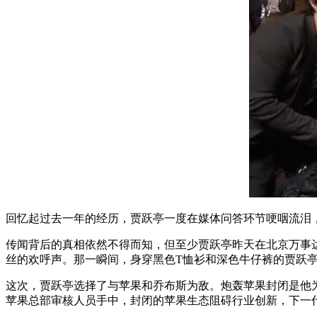
回忆起过去一年的经历，贾跃亭一度在媒体问答环节哽咽流泪
传闻背后的真相依然不得而知，但至少贾跃亭昨天在北京万事
丝的欢呼声。那一瞬间，身穿黑色T恤衫和深色牛仔裤的贾跃
这次，贾跃亭选择了与苹果和乔布斯为敌。炮轰苹果封闭是他
苹果总部审核人员手中，封闭的苹果生态阻碍行业创新，下一代