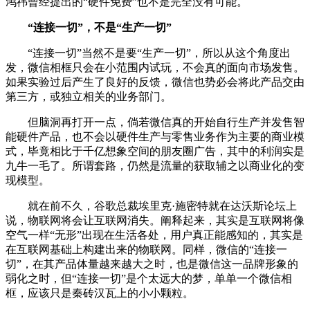
鸿祎曾经提出的“硬件免费”也不是完全没有可能。
“连接一切”，不是“生产一切”
“连接一切”当然不是要“生产一切”，所以从这个角度出
发，微信相框只会在小范围内试玩，不会真的面向市场发售。
如果实验过后产生了良好的反馈，微信也势必会将此产品交由
第三方，或独立相关的业务部门。
但脑洞再打开一点，倘若微信真的开始自行生产并发售智
能硬件产品，也不会以硬件生产与零售业务作为主要的商业模
式，毕竟相比于千亿想象空间的朋友圈广告，其中的利润实是
九牛一毛了。所谓套路，仍然是流量的获取辅之以商业化的变
现模型。
就在前不久，谷歌总裁埃里克·施密特就在达沃斯论坛上
说，物联网将会让互联网消失。阐释起来，其实是互联网将像
空气一样“无形”出现在生活各处，用户真正能感知的，其实是
在互联网基础上构建出来的物联网。同样，微信的“连接一
切”，在其产品体量越来越大之时，也是微信这一品牌形象的
弱化之时，但“连接一切”是个太远大的梦，单单一个微信相
框，应该只是秦砖汉瓦上的小小颗粒。