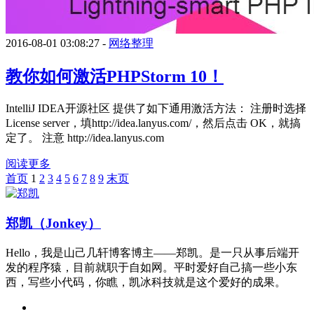
2016-08-01 03:08:27 -
网络整理
教你如何激活PHPStorm 10！
IntelliJ IDEA开源社区 提供了如下通用激活方法： 注册时选择
License server，填http://idea.lanyus.com/，然后点击 OK，就搞
定了。 注意 http://idea.lanyus.com
阅读更多
首页
1
2
3
4
5
6
7
8
9
末页
郑凯（Jonkey）
Hello，我是山己几轩博客博主——郑凯。是一只从事后端开
发的程序猿，目前就职于自如网。平时爱好自己搞一些小东
西，写些小代码，你瞧，凯冰科技就是这个爱好的成果。