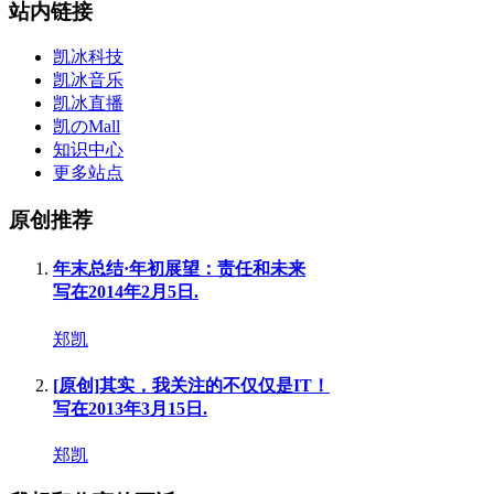
站内链接
凯冰科技
凯冰音乐
凯冰直播
凯のMall
知识中心
更多站点
原创推荐
年末总结·年初展望：责任和未来
写在2014年2月5日.
郑凯
[原创]其实，我关注的不仅仅是IT！
写在2013年3月15日.
郑凯